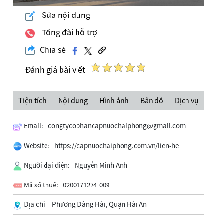
Sửa nội dung
Tổng đài hỗ trợ
Chia sẻ
Đánh giá bài viết
Tiện tích
Nội dung
Hình ảnh
Bản đồ
Dịch vụ
Email:
congtycophancapnuochaiphong@gmail.com
Website:
https://capnuochaiphong.com.vn/lien-he
Người đại diện:
Nguyễn Minh Anh
Mã số thuế:
0200171274-009
Địa chỉ:
Phường Đằng Hải, Quận Hải An