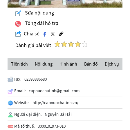
Sửa nội dung
Tổng đài hỗ trợ
Chia sẻ
Đánh giá bài viết
Tiện tích
Nội dung
Hình ảnh
Bản đồ
Dịch vụ
Fax:
02393886680
Email:
capnuochatinh@gmail.com
Website:
http://capnuochatinh.vn/
Người đại diện:
Nguyễn Bá Hải
Mã số thuế:
3000101973-010