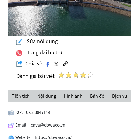
Sửa nội dung
Tổng đài hỗ trợ
Chia sẻ
Đánh giá bài viết
Tiện tích
Nội dung
Hình ảnh
Bản đồ
Dịch vụ
Fax:
02513847149
Email:
cnva@dowaco.vn
Website:
https://dowaco.vn/