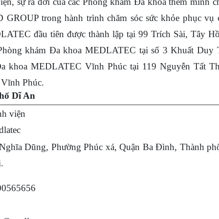
n, sự ra đời của các Phòng khám Đa khoa thêm minh c
 GROUP trong hành trình chăm sóc sức khỏe phục vụ 
TEC đầu tiên được thành lập tại 99 Trích Sài, Tây Hồ
 Phòng khám Đa khoa MEDLATEC tại số 3 Khuất Duy T
Đa khoa MEDLATEC Vĩnh Phúc tại 119 Nguyễn Tất Th
 Vĩnh Phúc.
phố Dĩ An
h viện
latec
Nghĩa Dũng, Phường Phúc xá, Quận Ba Đình, Thành ph
.
00565656