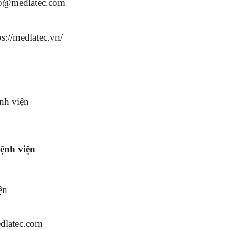
o@medlatec.com
ps://medlatec.vn/
nh viện
Bệnh viện
ện
dlatec.com