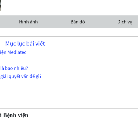
Hình ảnh
Bản đồ
Dịch vụ
Mục lục bài viết
viện Medlatec
 là bao nhiêu?
giải quyết vấn đề gì?
ài Bệnh viện