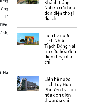
hứng
Khánh Đồng
Nai tra cứu hóa
cộng
đơn điện thoại
, Hà
địa chỉ
iến,
ành,
Liên hệ nước
sạch Nhơn
Trạch Đồng Nai
tra cứu hóa đơn
điện thoại địa
chỉ
ố Hà
Liên hệ nước
sạch Tuy Hòa
Phú Yên tra cứu
hóa đơn điện
thoại địa chỉ