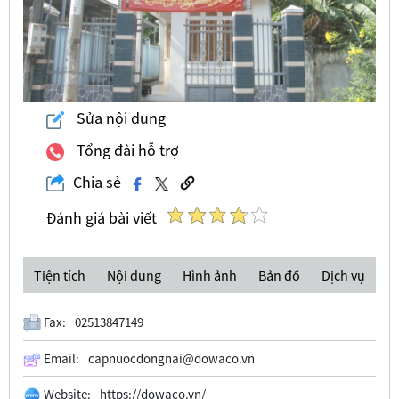
Sửa nội dung
Tổng đài hỗ trợ
Chia sẻ
Đánh giá bài viết
Tiện tích
Nội dung
Hình ảnh
Bản đồ
Dịch vụ
Fax:
02513847149
Email:
capnuocdongnai@dowaco.vn
Website:
https://dowaco.vn/