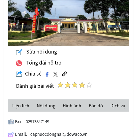
Sửa nội dung
Tổng đài hỗ trợ
Chia sẻ
Đánh giá bài viết
Tiện tích
Nội dung
Hình ảnh
Bản đồ
Dịch vụ
Fax:
02513847149
Email:
capnuocdongnai@dowaco.vn