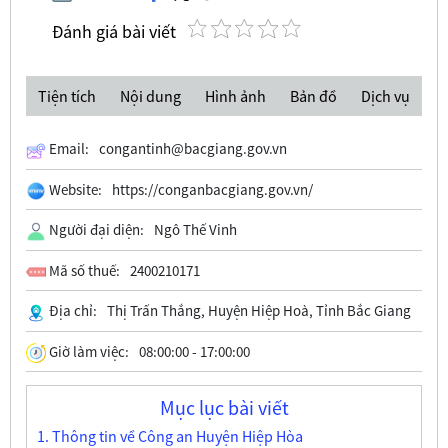
Đánh giá bài viết
Tiện tích
Nội dung
Hình ảnh
Bản đồ
Dịch vụ
Email:
congantinh@bacgiang.gov.vn
Website:
https://conganbacgiang.gov.vn/
Người đại diện:
Ngô Thế Vinh
Mã số thuế:
2400210171
Địa chỉ:
Thị Trấn Thắng, Huyện Hiệp Hoà, Tỉnh Bắc Giang
Giờ làm việc:
08:00:00 - 17:00:00
Mục lục bài viết
1. Thông tin về Công an Huyện Hiệp Hòa