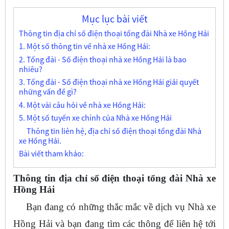
Mục lục bài viết
Thông tin địa chỉ số điện thoại tổng đài Nhà xe Hồng Hải
1. Một số thông tin về nhà xe Hồng Hải:
2. Tổng đài - Số điện thoại nhà xe Hồng Hải là bao
nhiêu?
3. Tổng đài - Số điện thoại nhà xe Hồng Hải giải quyết
những vấn đề gì?
4. Một vài câu hỏi về nhà xe Hồng Hải:
5. Một số tuyến xe chính của Nhà xe Hồng Hải
Thông tin liên hệ, địa chỉ số điện thoại tổng đài Nhà
xe Hồng Hải.
Bài viết tham khảo:
Thông tin địa chỉ số điện thoại tổng đài Nhà xe
Hồng Hải
Bạn đang có những thắc mắc về dịch vụ Nhà xe
Hồng Hải và bạn đang tìm các thông để liên hệ tới