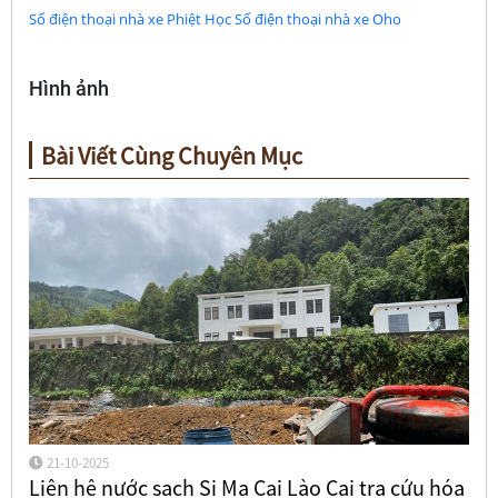
Số điện thoại nhà xe Phiệt Học
Số điện thoại nhà xe Oho
Hình ảnh
Bài Viết Cùng Chuyên Mục
21-10-2025
Liên hệ nước sạch Si Ma Cai Lào Cai tra cứu hóa