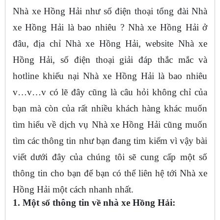
Nhà xe Hồng Hải như số điện thoại tổng đài Nhà
xe Hồng Hải là bao nhiêu ? Nhà xe Hồng Hải ở
đâu, địa chỉ Nhà xe Hồng Hải, website Nhà xe
Hồng Hải, số điện thoại giải đáp thắc mắc và
hotline khiếu nại Nhà xe Hồng Hải là bao nhiêu
v…v…v có lẽ đây cũng là câu hỏi không chỉ của
bạn mà còn của rất nhiều khách hàng khác muốn
tìm hiểu về dịch vụ Nhà xe Hồng Hải cũng muốn
tìm các thông tin như bạn đang tim kiếm vì vậy bài
viết dưới đây của chúng tôi sẽ cung cấp một số
thông tin cho bạn để bạn có thể liên hệ tới Nhà xe
Hồng Hải một cách nhanh nhất.
1. Một số thông tin về nhà xe Hồng Hải: