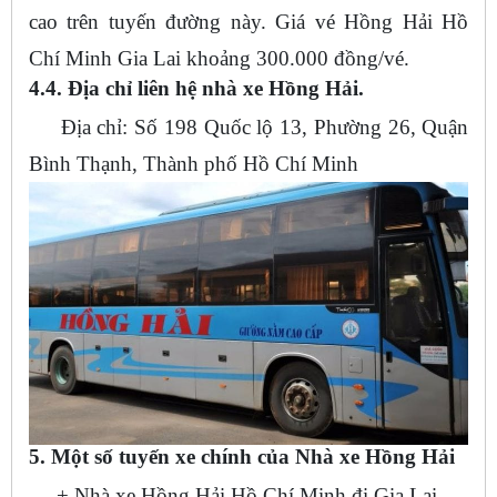
cao trên tuyến đường này. Giá vé Hồng Hải Hồ
Chí Minh Gia Lai khoảng 300.000 đồng/vé.
4.4. Địa chỉ liên hệ nhà xe Hồng Hải.
Địa chỉ: Số 198 Quốc lộ 13, Phường 26, Quận
Bình Thạnh, Thành phố Hồ Chí Minh
5. Một số tuyến xe chính của Nhà xe Hồng Hải
+ Nhà xe Hồng Hải Hồ Chí Minh đi Gia Lai