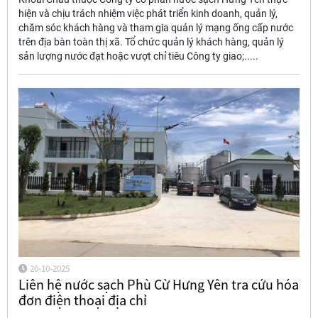
hiện và chịu trách nhiệm việc phát triển kinh doanh, quản lý,
chăm sóc khách hàng và tham gia quản lý mạng ống cấp nước
trên địa bàn toàn thị xã. Tổ chức quản lý khách hàng, quản lý
sản lượng nước đạt hoặc vượt chỉ tiêu Công ty giao;.....
20-10-2025
Liên hệ nước sạch Phù Cừ Hưng Yên tra cứu hóa
đơn điện thoại địa chỉ