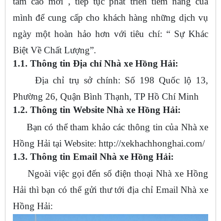
tầm cao mới , tiếp tục phát triển tiềm năng của
mình để cung cấp cho khách hàng những dịch vụ
ngày một hoàn hảo hơn với tiêu chí: “ Sự Khác
Biệt Về Chất Lượng”.
1.1. Thông tin Địa chỉ Nhà xe Hồng Hải:
Địa chỉ trụ sở chính: Số 198 Quốc lộ 13,
Phường 26, Quận Bình Thạnh, TP Hồ Chí Minh
1.2. Thông tin Website Nhà xe Hồng Hải:
Bạn có thể tham khảo các thông tin của Nhà xe
Hồng Hải tại Website: http://xekhachhonghai.com/
1.3. Thông tin Email Nhà xe Hồng Hải:
Ngoài việc gọi đến số điện thoại Nhà xe Hồng
Hải thì bạn có thể gửi thư tới địa chỉ Email Nhà xe
Hồng Hải: