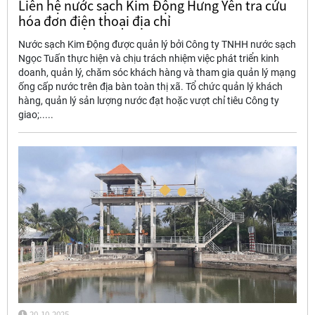
Liên hệ nước sạch Kim Động Hưng Yên tra cứu
hóa đơn điện thoại địa chỉ
Nước sạch Kim Động được quản lý bởi Công ty TNHH nước sạch
Ngọc Tuấn thực hiện và chịu trách nhiệm việc phát triển kinh
doanh, quản lý, chăm sóc khách hàng và tham gia quản lý mạng
ống cấp nước trên địa bàn toàn thị xã. Tổ chức quản lý khách
hàng, quản lý sản lượng nước đạt hoặc vượt chỉ tiêu Công ty
giao;.....
20-10-2025