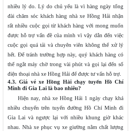
nhiều lý do. Lý do chủ yếu là vì hàng ngày tổng
đài chăm sóc khách hàng nhà xe Hồng Hải nhận
rất nhiều cuộc gọi từ khách hàng với mong muốn
được hỗ trợ vấn đề của mình vì vậy dẫn đến việc
cuộc gọi quá tải và chuyên viên không thể xử lý
hết. Để tránh trường hợp này, quý khách hàng có
thể ngắt máy chờ trong vài phút và gọi lại đến số
điện thoại nhà xe Hồng Hải để được tư vấn hỗ trợ.
4.3. Giá vé xe Hồng Hải chạy tuyến Hồ Chí
Minh đi Gia Lai là bao nhiêu?
Hiện nay, nhà xe Hồng Hải 1 ngày chạy khá
nhiều chuyến trên tuyến đường Hồ Chí Minh đi
Gia Lai và ngược lại với nhiều khung giờ khác
nhau. Nhà xe phục vụ xe giường nằm chất lượng