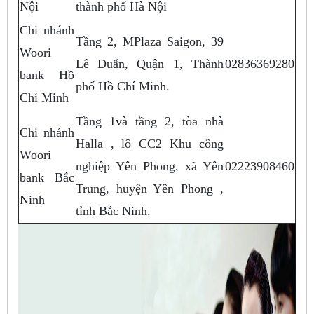
Nội
thành phố Hà Nội
Chi nhánh
Tầng 2, MPlaza Saigon, 39
Woori
Lê Duẩn, Quận 1, Thành
02836369280
bank Hồ
phố Hồ Chí Minh.
Chí Minh
Tầng 1và tầng 2, tòa nhà
Chi nhánh
Halla , lô CC2 Khu công
Woori
nghiệp Yên Phong, xã Yên
02223908460
bank Bắc
Trung, huyện Yên Phong ,
Ninh
tỉnh Bắc Ninh.