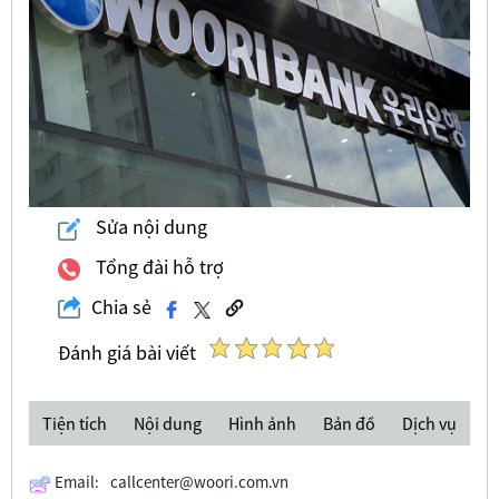
Sửa nội dung
Tổng đài hỗ trợ
Chia sẻ
Đánh giá bài viết
Tiện tích
Nội dung
Hình ảnh
Bản đồ
Dịch vụ
Email:
callcenter@woori.com.vn