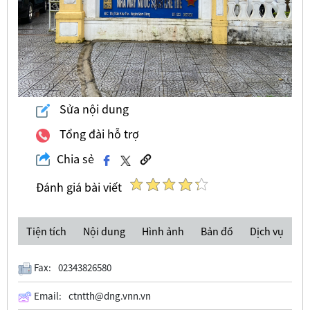
Sửa nội dung
Tổng đài hỗ trợ
Chia sẻ
Đánh giá bài viết
Tiện tích
Nội dung
Hình ảnh
Bản đồ
Dịch vụ
Fax:
02343826580
Email:
ctntth@dng.vnn.vn