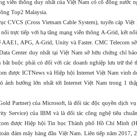
viễn thông duy nhất của Việt Nam có cổ đông nước ng
hông Top2 Malaysia.
CVCS (Cross Vietnam Cable System), tuyến cáp Việt
ối trực tiếp với hạ tầng mạng viễn thông A-Grid, kết nối
 tế AAE1, APG, A-Grid, Unity và Faster. CMC Telecom s
à Data Center duy nhất tại Việt Nam sở hữu chứng chỉ bả
 bắt buộc phải có đối với các doanh nghiệp lưu trữ thẻ 
com được ICTNews và Hiệp hội Internet Việt Nam vinh 
ó ảnh hưởng lớn nhất tới Internet Việt Nam trong 1 th
d Partner) của Microsoft, là đối tác độc quyền dịch v
y Service) của IBM và là đối tác công nghệ tiêu chuẩ
om được Hiệp hội Tin học Thành phố Hồ Chí Minh (
 toán đám mây hàng đầu Việt Nam. Liên tiếp năm 2017, 