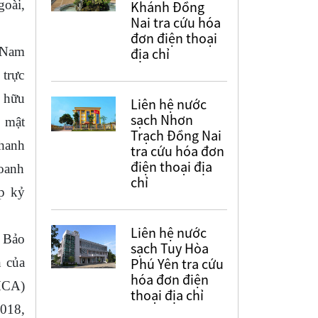
oài,
Khánh Đồng
Nai tra cứu hóa
đơn điện thoại
 Nam
địa chỉ
 trực
ở hữu
Liên hệ nước
sạch Nhơn
o mật
Trạch Đồng Nai
thanh
tra cứu hóa đơn
điện thoại địa
doanh
chỉ
ập kỷ
Liên hệ nước
ụ Bảo
sạch Tuy Hòa
Phú Yên tra cứu
n của
hóa đơn điện
HCA)
thoại địa chỉ
2018,