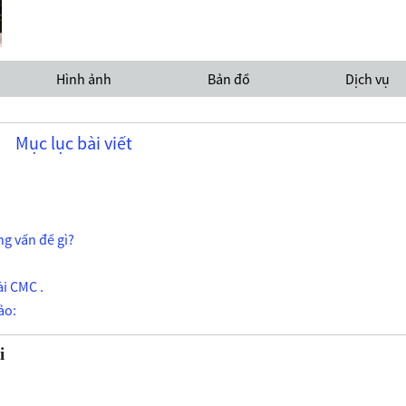
Hình ảnh
Bản đồ
Dịch vụ
Mục lục bài viết
ng vấn đề gì?
ài CMC .
ảo:
i