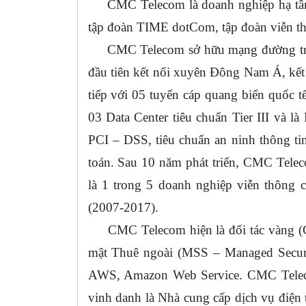
CMC Telecom là doanh nghiệp hạ tầng 
tập đoàn TIME dotCom, tập đoàn viễn t
CMC Telecom sở hữu mạng đường trục 
đầu tiên kết nối xuyên Đông Nam Á, kết n
tiếp với 05 tuyến cáp quang biển quốc
03 Data Center tiêu chuẩn Tier III và l
PCI – DSS, tiêu chuẩn an ninh thông tin
toán. Sau 10 năm phát triển, CMC Tele
là 1 trong 5 doanh nghiệp viễn thông c
(2007-2017).
CMC Telecom hiện là đối tác vàng (Gol
mật Thuê ngoài (MSS – Managed Securit
AWS, Amazon Web Service. CMC Telec
vinh danh là Nhà cung cấp dịch vụ điện