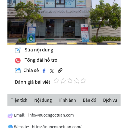
Sửa nội dung
Tổng đài hỗ trợ
Chia sẻ
Đánh giá bài viết
Tiện tích
Nội dung
Hình ảnh
Bản đồ
Dịch vụ
Email:
info@nuocngoctuan.com
Website:
https://nuocngoctuan.com/