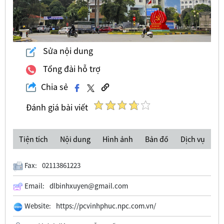
Sửa nội dung
Tổng đài hỗ trợ
Chia sẻ
Đánh giá bài viết
Tiện tích
Nội dung
Hình ảnh
Bản đồ
Dịch vụ
Fax:
02113861223
Email:
dlbinhxuyen@gmail.com
Website:
https://pcvinhphuc.npc.com.vn/