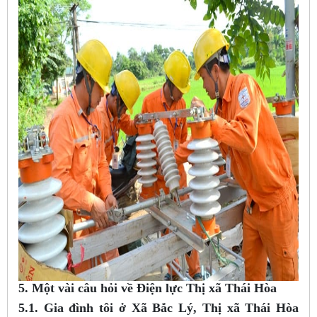
5. Một vài câu hỏi về Điện lực Thị xã Thái Hòa
5.1. Gia đình tôi ở Xã Bắc Lý, Thị xã Thái Hòa