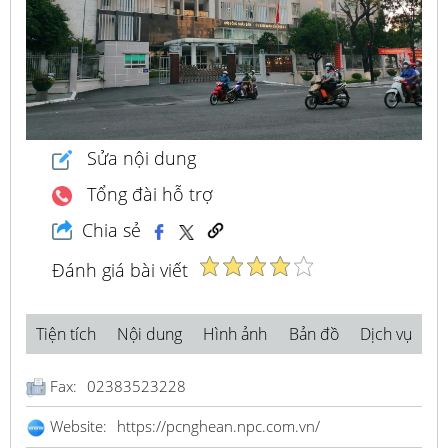
Sửa nội dung
Tổng đài hỗ trợ
Chia sẻ
Đánh giá bài viết
Tiện tích
Nội dung
Hình ảnh
Bản đồ
Dịch vụ
Fax:
02383523228
Website:
https://pcnghean.npc.com.vn/