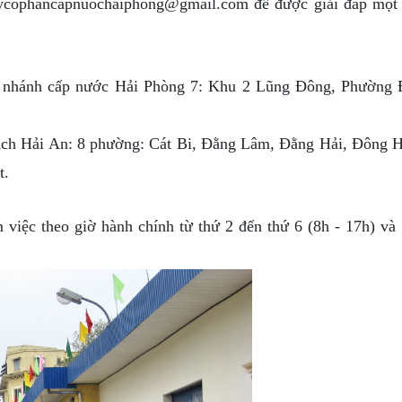
ycophancapnuochaiphong@gmail.com
để được giải đáp một
nhánh cấp nước Hải Phòng 7: Khu 2 Lũng Đông, Phường 
h Hải An: 8 phường: Cát Bi, Đằng Lâm, Đằng Hải, Đông H
t.
c theo giờ hành chính từ thứ 2 đến thứ 6 (8h - 17h) và