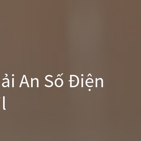
ải An Số Điện
l