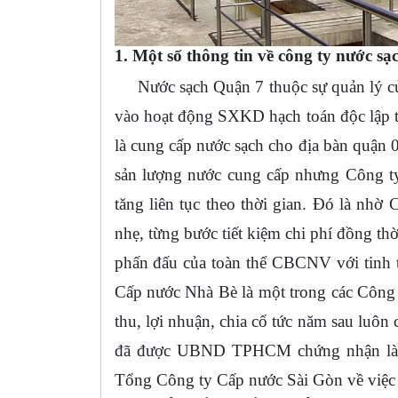
1. Một số thông tin về công ty nước sạ
Nước sạch Quận 7 thuộc sự quản lý của
vào hoạt động SXKD hạch toán độc lập t
là cung cấp nước sạch cho địa bàn quận 
sản lượng nước cung cấp nhưng Công ty 
tăng liên tục theo thời gian. Đó là nhờ
nhẹ, từng bước tiết kiệm chi phí đồng thờ
phấn đấu của toàn thể CBCNV với tinh t
Cấp nước Nhà Bè là một trong các Công t
thu, lợi nhuận, chia cổ tức năm sau luôn
đã được UBND TPHCM chứng nhận là tậ
Tổng Công ty Cấp nước Sài Gòn về việc h