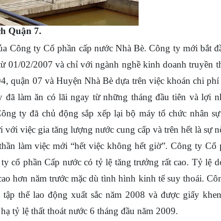
ch Quận 7.
 Công ty Cổ phần cấp nước Nhà Bè. Công ty mới bắt đ
ừ 01/02/2007 và chỉ với ngành nghề kinh doanh truyền 
04, quận 07 và Huyện Nhà Bè dựa trên việc khoán chi phí
đã làm ăn có lãi ngay từ những tháng đầu tiên và lợi 
 Công ty đã chủ động sắp xếp lại bộ máy tổ chức nhân s
i với việc gia tăng lượng nước cung cấp và trên hết là sự n
hần làm việc mới “hết việc không hết giờ”. Công ty Cổ
y cổ phần Cấp nước có tỷ lệ tăng trưởng rất cao. Tỷ lệ 
 cao hơn năm trước mặc dù tình hình kinh tế suy thoái. Cô
p thể lao động xuất sắc năm 2008 và được giấy khen
ạ tỷ lệ thất thoát nước 6 tháng đầu năm 2009.