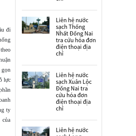
Liên hệ nước
sạch Thống
ầu đi
Nhất Đồng Nai
tra cứu hóa đơn
thống
điện thoại địa
 theo
chỉ
nhuận
ự gọn
Liên hệ nước
ỗ lực
sạch Xuân Lộc
Đồng Nai tra
 phần
cứu hóa đơn
doanh
điện thoại địa
chỉ
ng ty
 của
Liên hệ nước