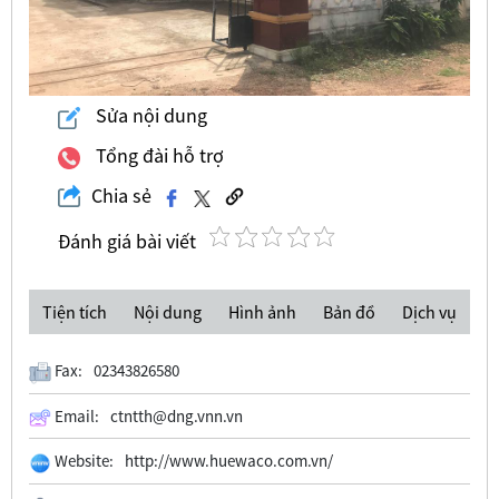
Sửa nội dung
Tổng đài hỗ trợ
Chia sẻ
Đánh giá bài viết
Tiện tích
Nội dung
Hình ảnh
Bản đồ
Dịch vụ
Fax:
02343826580
Email:
ctntth@dng.vnn.vn
Website:
http://www.huewaco.com.vn/