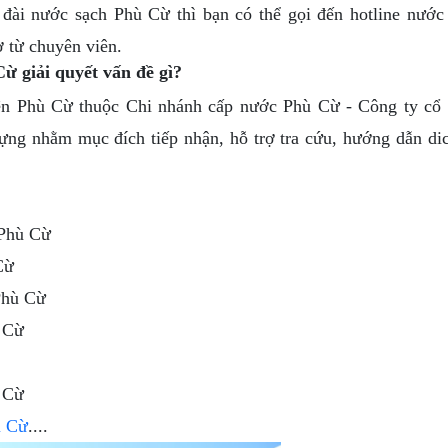
 đài nước sạch Phù Cừ thì bạn có thể gọi đến hotline nước
 từ chuyên viên.
Cừ giải quyết vấn đề gì?
n Phù Cừ thuộc Chi nhánh cấp nước Phù Cừ - Công ty cổ
ng nhằm mục đích tiếp nhận, hỗ trợ tra cứu, hướng dẫn di
Phù Cừ
Cừ
Phù Cừ
 Cừ
 Cừ
ù Cừ
....