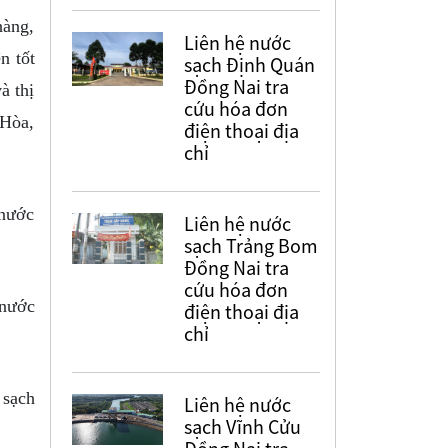
hàng,
Liên hệ nước
n tốt
sạch Định Quán
Đồng Nai tra
à thị
cứu hóa đơn
 Hòa,
điện thoại địa
chỉ
 nước
Liên hệ nước
sạch Trảng Bom
Đồng Nai tra
cứu hóa đơn
 nước
điện thoại địa
chỉ
 sạch
Liên hệ nước
sạch Vĩnh Cửu