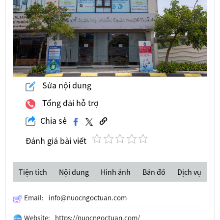
Sửa nội dung
Tổng đài hỗ trợ
Chia sẻ
Đánh giá bài viết
Tiện tích
Nội dung
Hình ảnh
Bản đồ
Dịch vụ
Email:
info@nuocngoctuan.com
Website:
https://nuocngoctuan.com/