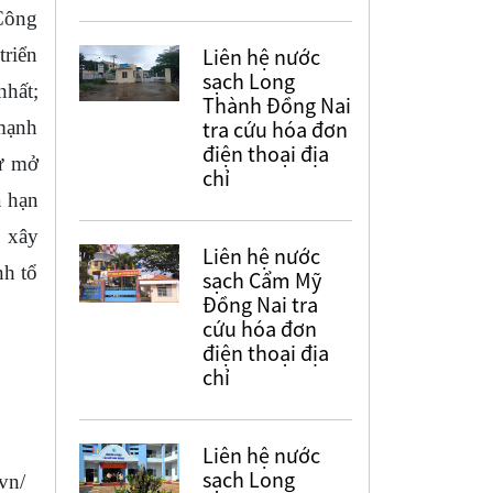
 Công
triển
Liên hệ nước
sạch Long
nhất;
Thành Đồng Nai
 mạnh
tra cứu hóa đơn
điện thoại địa
tư mở
chỉ
á hạn
; xây
Liên hệ nước
nh tổ
sạch Cẩm Mỹ
Đồng Nai tra
cứu hóa đơn
điện thoại địa
chỉ
Liên hệ nước
sạch Long
vn/