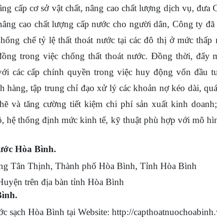
nâng cấp cơ sở vật chất, nâng cao chất lượng dịch vụ, đưa
âng cao chất lượng cấp nước cho người dân, Công ty đã 
ống chế tỷ lệ thất thoát nước tại các đô thị ở mức thấp 
ồng trong việc chống thất thoát nước. Đồng thời, đẩy
 với các cấp chính quyền trong việc huy động vốn đầu 
h hàng, tập trung chỉ đạo xử lý các khoản nợ kéo dài, qu
hẽ và tăng cường tiết kiệm chi phí sản xuất kinh doanh
ộ, hệ thống định mức kinh tế, kỹ thuật phù hợp với mô hì
nước Hòa Bình.
g Tân Thịnh, Thành phố Hòa Bình, Tỉnh Hòa Bình
uyện trên địa bàn tỉnh Hòa Bình
Bình.
 sạch Hòa Bình tại Website: http://capthoatnuochoabinh.