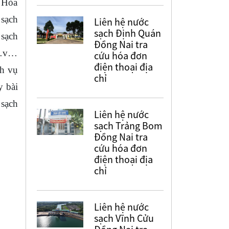
h Hòa
 sạch
Liên hệ nước
sạch Định Quán
 sạch
Đồng Nai tra
 v…v…
cứu hóa đơn
điện thoại địa
ch vụ
chỉ
y bài
 sạch
Liên hệ nước
sạch Trảng Bom
Đồng Nai tra
cứu hóa đơn
điện thoại địa
chỉ
Liên hệ nước
sạch Vĩnh Cửu